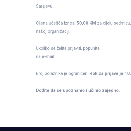
Sarajevu.
Cijena učešća iznosi
50,00 KM
za cijelu sedmicu, 
našoj organizaciji.
Ukoliko se želite prijaviti, popunite
aplikacijski obr
na e-mail:
info@emc.edu.ba
.
Broj polaznika je ograničen.
Rok za prijave je 10
Dođite da se upoznamo i učimo zajedno.