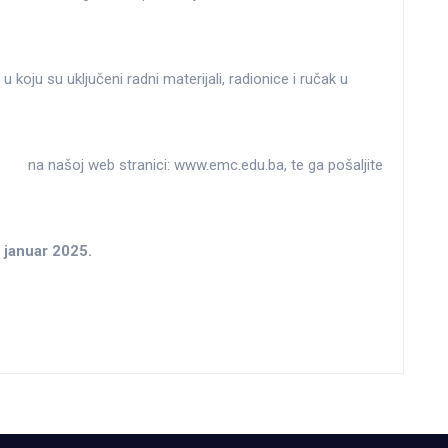
u koju su uključeni radni materijali, radionice i ručak u
azac
na našoj web stranici: www.emc.edu.ba, te ga pošaljite
. januar 2025.