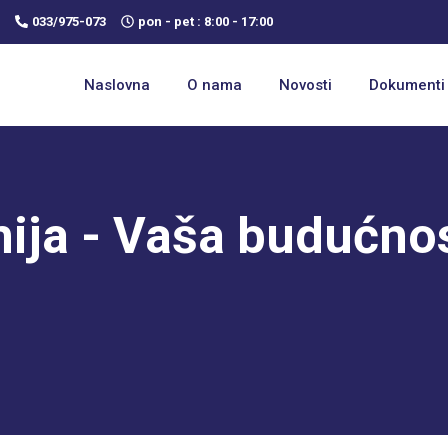
033/975-073
pon - pet : 8:00 - 17:00
Naslovna
O nama
Novosti
Dokumenti
ja - Vaša budućnos