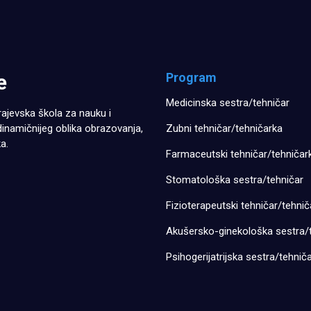
e
Program
Medicinska sestra/tehničar
ajevska škola za nauku i
dinamičnijeg oblika obrazovanja,
Zubni tehničar/tehničarka
a.
Farmaceutski tehničar/tehničar
Stomatološka sestra/tehničar
Fizioterapeutski tehničar/tehnič
Akušersko-ginekološka sestra/
Psihogerijatrijska sestra/tehnič