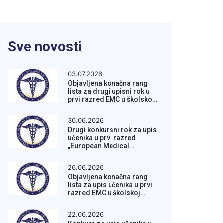
Sve novosti
03.07.2026
Objavljena konačna rang
lista za drugi upisni rok u
prvi razred EMC u školskoj
2026/2027. godini
30.06.2026
Drugi konkursni rok za upis
učenika u prvi razred
„European Medical
College” 2026/2027. godini
26.06.2026
Objavljena konačna rang
lista za upis učenika u prvi
razred EMC u školskoj
2026/2027. godini
22.06.2026