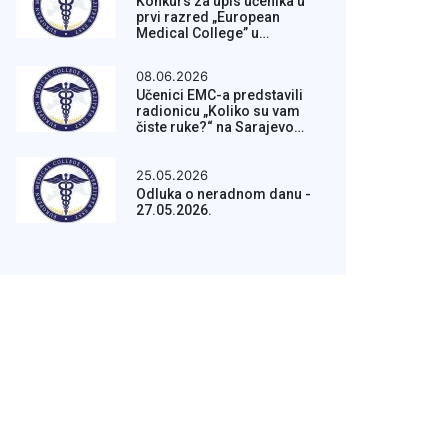
Konkurs za upis učenika u
prvi razred „European
Medical College” u
školskoj 2026/2027. godini
08.06.2026
Učenici EMC-a predstavili
radionicu „Koliko su vam
čiste ruke?“ na Sarajevo
Maker Faire 2026
25.05.2026
Odluka o neradnom danu -
27.05.2026.