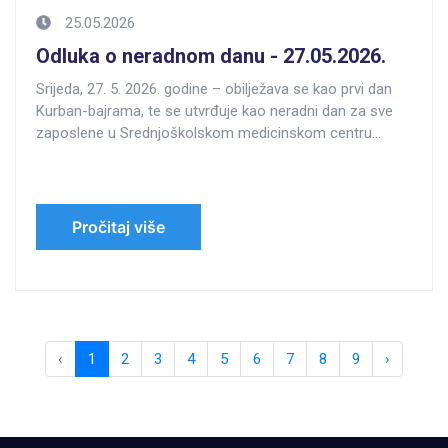
25.05.2026
Odluka o neradnom danu - 27.05.2026.
Srijeda, 27. 5. 2026. godine – obilježava se kao prvi dan
Kurban-bajrama, te se utvrđuje kao neradni dan za sve
zaposlene u Srednjoškolskom medicinskom centru
European Medical College (Evropski medicinski koledž).
Pročitaj više
‹
1
2
3
4
5
6
7
8
9
›